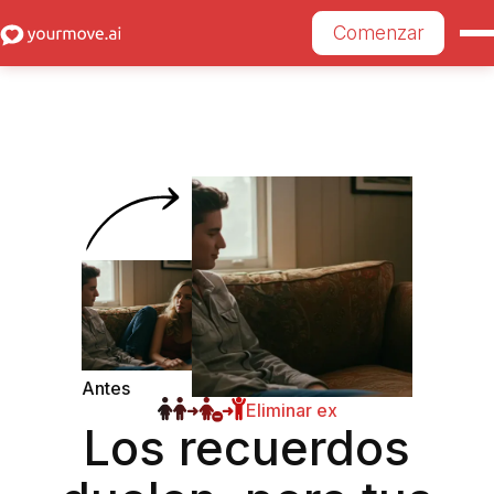
Comenzar
Antes
Eliminar ex
After
Los recuerdos