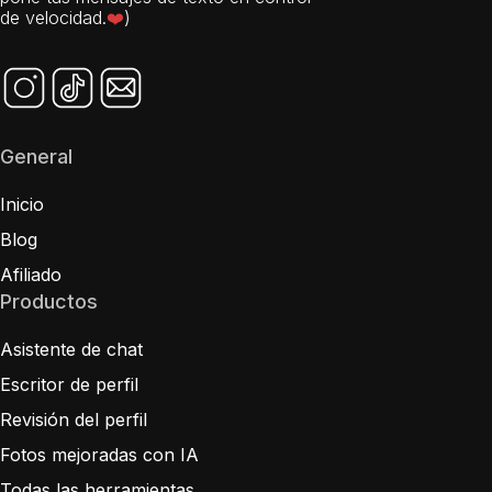
YourMove AI perfecciona tu perfil y
pone tus mensajes de texto en control
de velocidad.
❤️
)
General
Inicio
Blog
Afiliado
Productos
Asistente de chat
Escritor de perfil