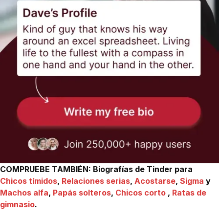
COMPRUEBE TAMBIÉN: Biografías de Tinder para
Chicos tímidos
,
Relaciones serias
,
Acostarse
,
Sigma
y
Machos alfa
,
Papás solteros
,
Chicos corto
,
Ratas de
gimnasio
.