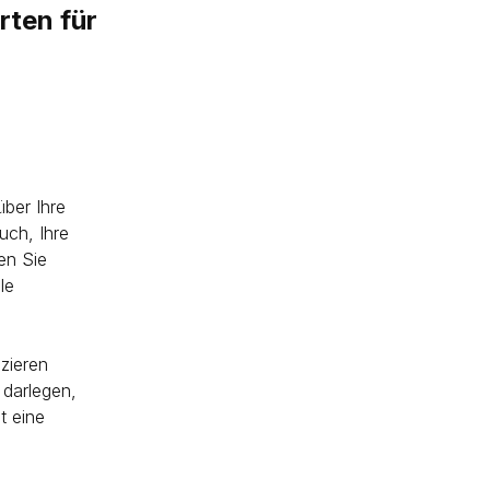
rten für
ber Ihre
uch, Ihre
en Sie
le
izieren
 darlegen,
t eine