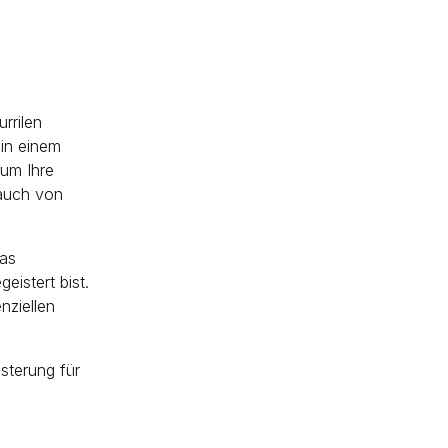
rrilen
 in einem
 um Ihre
Hauch von
was
eistert bist.
nziellen
sterung für