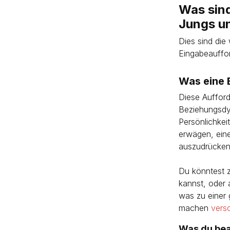
Was sind
Jungs u
Dies sind die
Eingabeauffo
Was eine B
Diese Aufford
Beziehungsdyn
Persönlichkei
erwägen, eine
auszudrücken
Du könntest z
kannst, oder 
was zu einer 
machen
vers
Was du bea