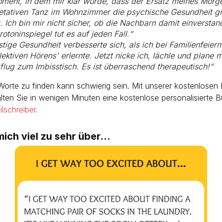
ment, in dem mir klar wurde, dass der Ersatz meines Morg
retativen Tanz im Wohnzimmer die psychische Gesundheit g
. Ich bin mir nicht sicher, ob die Nachbarn damit einverstan
otoninspiegel tut es auf jeden Fall.“
tige Gesundheit verbesserte sich, als ich bei Familienfeiern 
lektiven Hörens' erlernte. Jetzt nicke ich, lächle und plane
lug zum Imbisstisch. Es ist überraschend therapeutisch!“
 Worte zu finden kann schwierig sein. Mit unserer kostenlosen
alten Sie in wenigen Minuten eine kostenlose personalisierte 
ilschreiber.
mich viel zu sehr über...