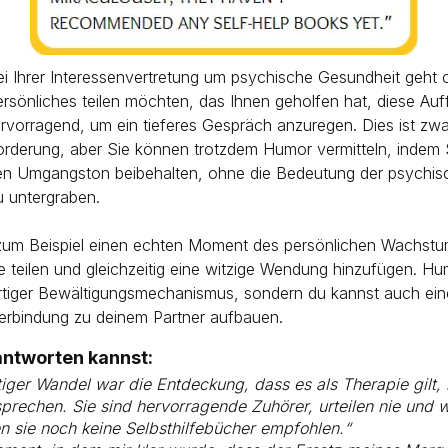
ei Ihrer Interessenvertretung um psychische Gesundheit geht 
rsönliches teilen möchten, das Ihnen geholfen hat, diese Au
ervorragend, um ein tieferes Gespräch anzuregen. Dies ist zwa
orderung, aber Sie können trotzdem Humor vermitteln, indem 
n Umgangston beibehalten, ohne die Bedeutung der psychis
 untergraben.
zum Beispiel einen echten Moment des persönlichen Wachstu
e teilen und gleichzeitig eine witzige Wendung hinzufügen. Hum
rtiger Bewältigungsmechanismus, sondern du kannst auch eine
erbindung zu deinem Partner aufbauen.
ntworten kannst:
tiger Wandel war die Entdeckung, dass es als Therapie gilt,
prechen. Sie sind hervorragende Zuhörer, urteilen nie und w
 sie noch keine Selbsthilfebücher empfohlen.“