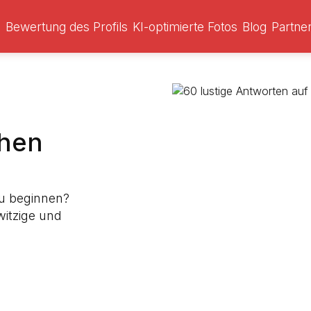
s
Bewertung des Profils
KI-optimierte Fotos
Blog
Partn
chen
u beginnen?
witzige und