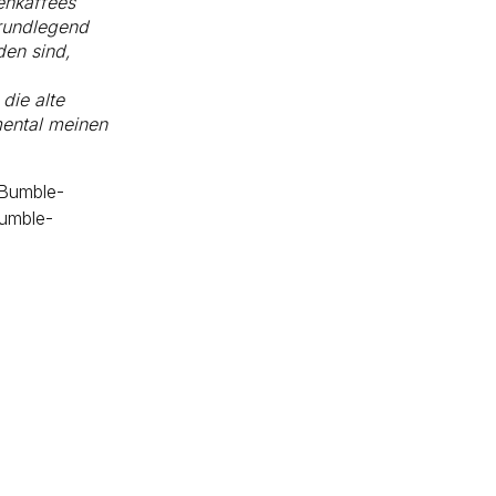
enkaffees
rundlegend
den sind,
die alte
 mental meinen
 Bumble-
Bumble-