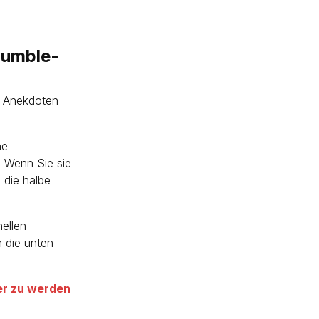
 Bumble-
, Anekdoten
he
 Wenn Sie sie
 die halbe
nellen
n die unten
er zu werden