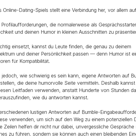
Online-Dating-Spiels stellt eine Verbindung her, vor allem au
 Profilaufforderungen, die normalerweise als Gesprächsstarte
ichkeit und deinen Humor in kleinen Ausschnitten zu präsentie
chtig einsetzt, kannst du Leute finden, die genau zu deinem
ektrum und deiner Persönlichkeit passen — denn Humor ist ei
oren für Kompatibilität.
 jedoch, wie schwierig es sein kann, eigene Antworten auf B
stellen, die deine humorvolle Seite vermitteln. Deshalb kannst
iesen Leitfaden verwenden, anstatt Hunderte von Stunden da
erauszufinden, wie du antworten kannst.
verschiedenen lustigen Antworten auf Bumble-Eingabeaufford
iese verwenden, um sich auf den Weg zu einem potenziellen 
 Zeilen helfen dir nicht nur dabei, unvergessliche Gespräche 
es zu führen, sondern sie können auch einen bleibenden Ein