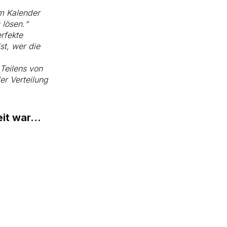
im Kalender
 lösen.“
erfekte
st, wer die
 Teilens von
r Verteilung
t war...