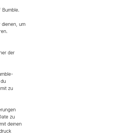
f Bumble.
r dienen, um
ren.
ner der
umble-
 du
mit zu
erungen
Date zu
mit deinen
druck