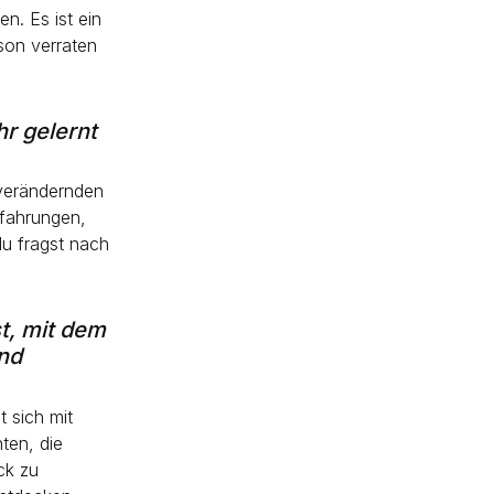
n. Es ist ein
rson verraten
hr gelernt
sverändernden
rfahrungen,
du fragst nach
t, mit dem
und
 sich mit
ten, die
ck zu