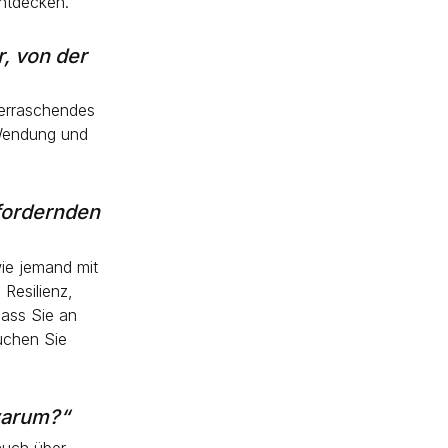
ntdecken.
r, von der
berraschendes
 Wendung und
fordernden
ie jemand mit
Resilienz,
dass Sie an
suchen Sie
warum?“
auch über