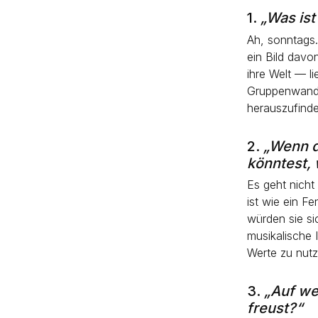
1.
„Was ist
Ah, sonntags.
ein Bild davon
ihre Welt — l
Gruppenwander
herauszufinde
2.
„Wenn d
könntest,
Es geht nicht
ist wie ein Fe
würden sie sic
musikalische 
Werte zu nutz
3.
„Auf wel
freust?“