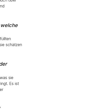
und
, welche
füllten
 sie schätzen
der
 was sie
ngt. Es ist
er