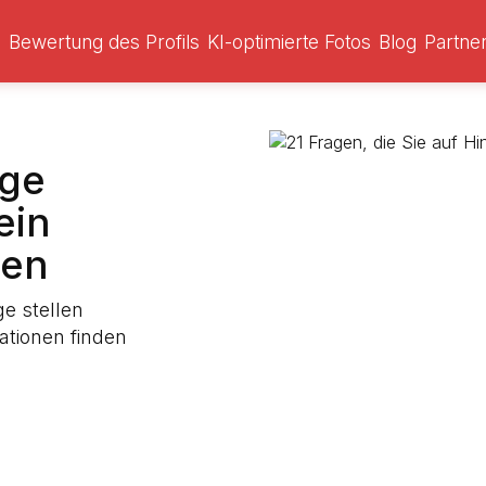
s
Bewertung des Profils
KI-optimierte Fotos
Blog
Partn
nge
ein
hen
e stellen
mationen finden