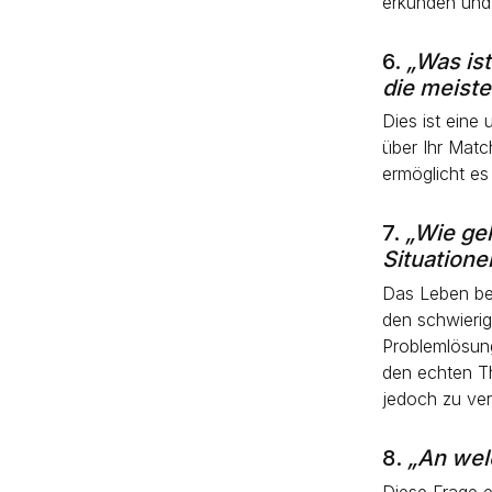
erkunden und
6.
„Was ist
die meist
Dies ist eine
über Ihr Matc
ermöglicht es
7.
„Wie geh
Situation
Das Leben be
den schwierig
Problemlösung
den echten Th
jedoch zu ver
8.
„An wel
Diese Frage e