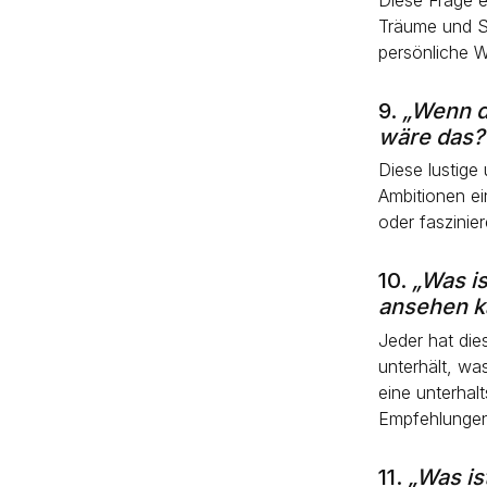
Träume und S
persönliche 
9.
„Wenn d
wäre das?
Diese lustige 
Ambitionen ei
oder faszinie
10.
„Was is
ansehen k
Jeder hat die
unterhält, wa
eine unterhal
Empfehlungen
11.
„Was is