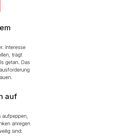
rem
r. Interesse
len, trägt
als getan. Das
rausforderung
bauen.
h auf
n aufpeppen,
enken anregen
eilig sind: