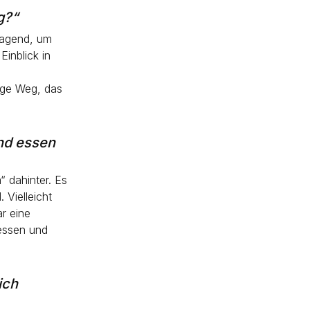
g?“
rragend, um
Einblick in
ige Weg, das
end essen
 dahinter. Es
 Vielleicht
ar eine
ressen und
ich