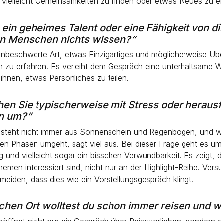
 vielleicht Gemeinsamkeiten zu finden oder etwas Neues zu e
 ein geheimes Talent oder eine Fähigkeit von di
en Menschen nichts wissen?“
 unbeschwerte Art, etwas Einzigartiges und möglicherweise Ü
h zu erfahren. Es verleiht dem Gespräch eine unterhaltsame
 ihnen, etwas Persönliches zu teilen.
en Sie typischerweise mit Stress oder heraus
en um?“
steht nicht immer aus Sonnenschein und Regenbögen, und w
en Phasen umgeht, sagt viel aus. Bei dieser Frage geht es um 
 und vielleicht sogar ein bisschen Verwundbarkeit. Es zeigt, 
emen interessiert sind, nicht nur an der Highlight-Reihe. Ver
meiden, dass dies wie ein Vorstellungsgespräch klingt.
chen Ort wolltest du schon immer reisen und 
röffnet nicht nur ein Gespräch über Reisevorlieben, sondern 