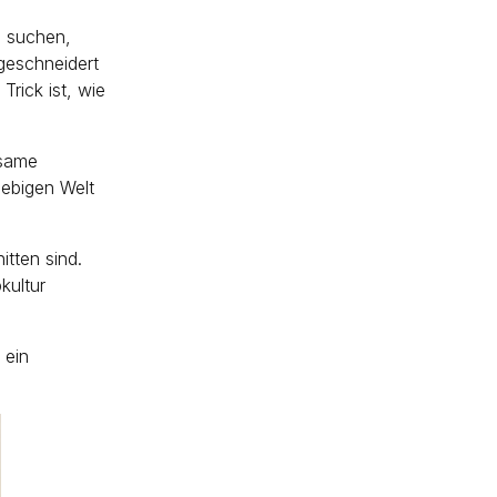
m suchen,
geschneidert
rick ist, wie
nsame
lebigen Welt
tten sind.
kultur
 ein