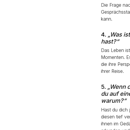
Die Frage nac
Gesprächsstar
kann.
4.
„Was ist
hast?“
Das Leben ist
Momenten. Es 
die ihre Pers
ihrer Reise.
5.
„Wenn d
du auf ein
warum?“
Hast du dich 
diesen tief v
ihnen im Gedä