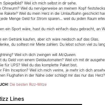
n Spiegelbild? Weil ich mich selbst in dir sehe.
in Ohrwurm? Weil du nervigerweise an meinem Kopf feststecks
ine Rakete? Weil du mein Herz in die Umlaufbahn geschickt has
jede Menge Geld für Strom sparen... weil du jeden Raum erle
ten ein Sport wäre, hast du mich einfach dazu gebracht, an 
e ein Getränk kaufen, aber ich wäre neidisch auf das Glas.
denke, du solltest mir Miete zahlen: Du lebst schon viel zu la
ightning? Weil ich dich zwingen will
McQueen
.
du Geld von einem Geldautomaten? Weil ich mit dir ausgehen 
Sie für UPS? Weil du das komplette Paket bist.
r Film Inception? Weil ich mich verirre, je mehr ich dich anseh
inen Flughafen in der Nähe oder schlägt mir das nur das Herz?
AUCH:
Die besten Rizz-Witze
Rizz Lines