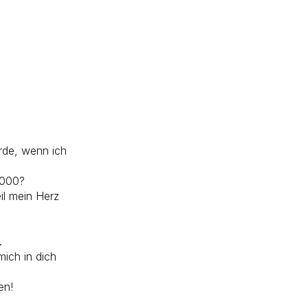
rde, wenn ich
0000?
il mein Herz
.
mich in dich
en!