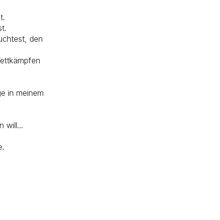
t.
t.
uchtest, den
Wettkämpfen
nge in meinem
will...
e.