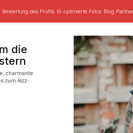
s
Bewertung des Profils
KI-optimierte Fotos
Blog
Partn
m die
stern
ge, charmante
s zum Rizz-